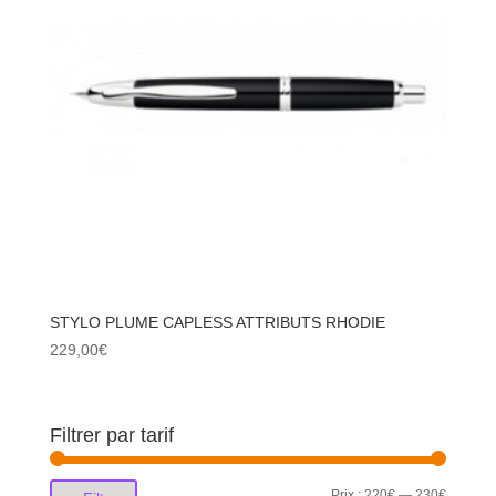
STYLO PLUME CAPLESS ATTRIBUTS RHODIE
229,00
€
Filtrer par tarif
Prix
Prix
Prix :
220€
—
230€