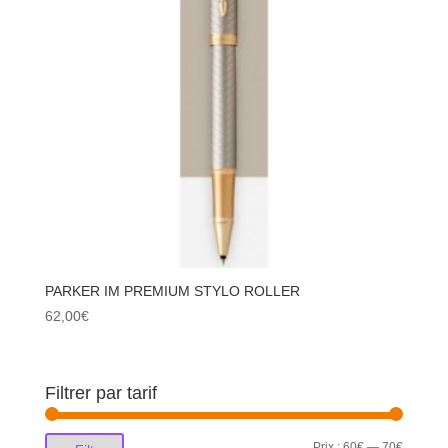
PARKER IM PREMIUM STYLO ROLLER
62,00
€
Filtrer par tarif
Prix
Prix
Prix :
60€
—
70€