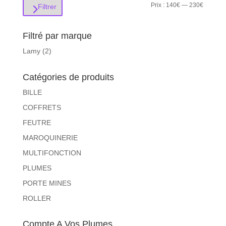
Prix
Prix
Prix :
140€
—
230€
Filtrer
min
max
Filtré par marque
Lamy
(2)
Catégories de produits
BILLE
COFFRETS
FEUTRE
MAROQUINERIE
MULTIFONCTION
PLUMES
PORTE MINES
ROLLER
Compte A Vos Plumes