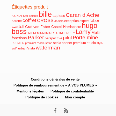
Étiquettes produit
bille
Caran d'Ache
capless
AION
All Star
attibuts
coffret
CROSS
faber
carene
exception
expert
decimo
hugo
castell
Graf von Faber Castell
Hemisphere
boss
Lamy
Multi-
IM PREMIUM
IM STYLO
INGENUITY
Parker
Porte mine
pilot
fonctions
perspective
scala
sonnet premium
studio
PREMIER
premium
rhodie
safari
stylo
waterman
urban
Vista
swift
Conditions générales de vente
Politique de remboursement de « A VOS PLUMES »
Mentions légales
Politique de confidentialité
Politique de cookies
Mon compte