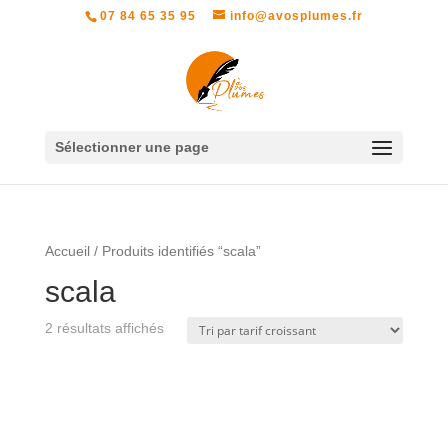
07 84 65 35 95
info@avosplumes.fr
Sélectionner une page
Accueil
/ Produits identifiés “scala”
scala
Trié
2 résultats affichés
par
prix
croissant