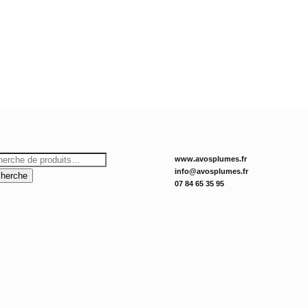
rche
www.avosplumes.fr
info@avosplumes.fr
herche
07 84 65 35 95