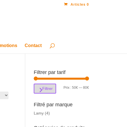
Articles 0
motions
Contact
Filtrer par tarif
Prix
Prix
Prix :
50€
—
80€
Filtrer
min
max
Filtré par marque
Lamy
(4)