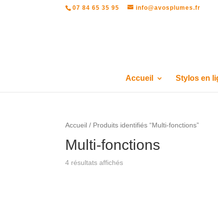
07 84 65 35 95
info@avosplumes.fr
Accueil
Stylos en l
Accueil
/ Produits identifiés “Multi-fonctions”
Multi-fonctions
Trié
4 résultats affichés
par
prix
croissant