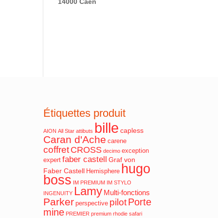
14000 Caen
Étiquettes produit
bille
capless
AION
All Star
attibuts
Caran d'Ache
carene
coffret
CROSS
exception
decimo
faber castell
Graf von
expert
hugo
Faber Castell
Hemisphere
boss
IM PREMIUM
IM STYLO
Lamy
Multi-fonctions
INGENUITY
Parker
Porte
pilot
perspective
mine
PREMIER
premium
rhodie
safari