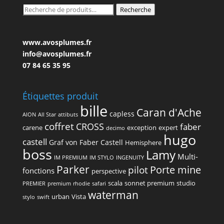
Recherche
Recherche
pour :
www.avosplumes.fr
info@avosplumes.fr
07 84 65 35 95
Étiquettes produit
bille
Caran d'Ache
capless
AION
All Star
attibuts
coffret
CROSS
faber
carene
exception
expert
decimo
hugo
castell
Graf von Faber Castell
Hemisphere
boss
Lamy
Multi-
IM PREMIUM
IM STYLO
INGENUITY
Parker
Porte mine
pilot
fonctions
perspective
scala
sonnet premium
studio
PREMIER
premium
rhodie
safari
waterman
urban
Vista
stylo
swift