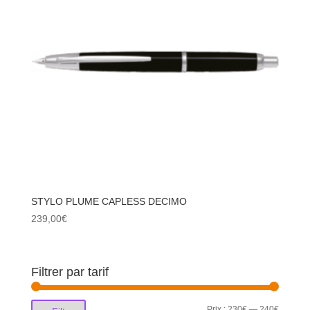
STYLO PLUME CAPLESS DECIMO
239,00
€
Filtrer par tarif
Prix
Prix
Prix :
230€
—
240€