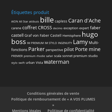
Étiquettes produit
bille
Caran d'Ache
capless
AION
All Star
attibuts
coffret
CROSS
faber
carene
exception
expert
decimo
hugo
castell
Graf von Faber Castell
Hemisphere
boss
Lamy
Multi-
IM PREMIUM
IM STYLO
INGENUITY
Parker
Porte mine
pilot
fonctions
perspective
scala
sonnet premium
studio
PREMIER
premium
rhodie
safari
waterman
urban
Vista
stylo
swift
Conditions générales de vente
Politique de remboursement de « A VOS PLUMES
»
Mentions légales
Politique de confidentialité