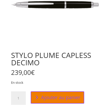
STYLO PLUME CAPLESS
DECIMO
239,00
€
En stock
quantité
Ajouter au panier
de
STYLO