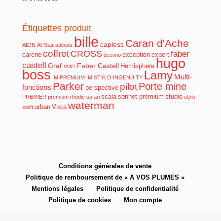
Étiquettes produit
bille
Caran d'Ache
capless
AION
All Star
attibuts
coffret
CROSS
faber
carene
exception
expert
decimo
hugo
castell
Graf von Faber Castell
Hemisphere
boss
Lamy
Multi-
IM PREMIUM
IM STYLO
INGENUITY
Parker
Porte mine
pilot
fonctions
perspective
scala
sonnet premium
studio
PREMIER
premium
rhodie
safari
stylo
waterman
urban
Vista
swift
Conditions générales de vente
Politique de remboursement de « A VOS PLUMES »
Mentions légales
Politique de confidentialité
Politique de cookies
Mon compte