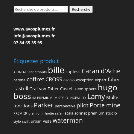
Recherche
Recherche
pour :
www.avosplumes.fr
info@avosplumes.fr
07 84 65 35 95
Étiquettes produit
bille
Caran d'Ache
capless
AION
All Star
attibuts
coffret
CROSS
faber
carene
exception
expert
decimo
hugo
castell
Graf von Faber Castell
Hemisphere
boss
Lamy
Multi-
IM PREMIUM
IM STYLO
INGENUITY
Parker
Porte mine
pilot
fonctions
perspective
scala
sonnet premium
studio
PREMIER
premium
rhodie
safari
waterman
urban
Vista
stylo
swift