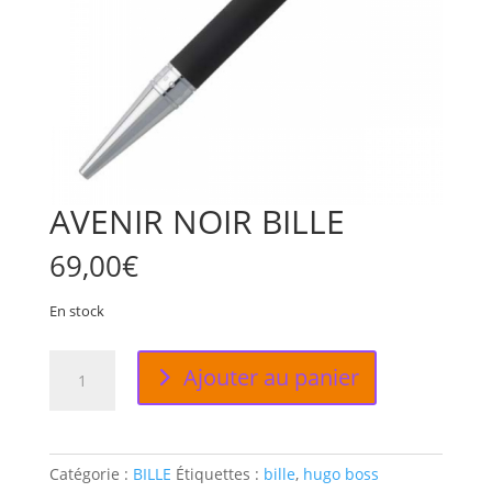
AVENIR NOIR BILLE
69,00
€
En stock
quantité
Ajouter au panier
de
AVENIR
NOIR
BILLE
Catégorie :
BILLE
Étiquettes :
bille
,
hugo boss