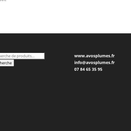
herche
www.avosplumes.fr
 :
info@avosplumes.fr
herche
07 84 65 35 95