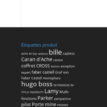
Étiquettes produit
bille
capless
AION
All Star
attibuts
Caran d'Ache
carene
coffret
CROSS
exception
decimo
faber castell
Graf von
expert
Faber Castell
Hemisphere
hugo boss
IM PREMIUM
IM
Lamy
Multi-
STYLO
INGENUITY
Parker
fonctions
perspective
Porte mine
pilot
PREMIER