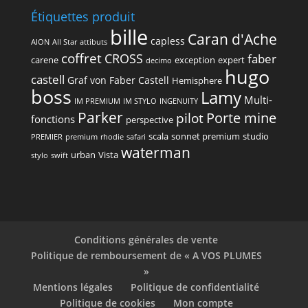
Étiquettes produit
bille
Caran d'Ache
capless
AION
All Star
attibuts
coffret
CROSS
faber
carene
exception
expert
decimo
hugo
castell
Graf von Faber Castell
Hemisphere
boss
Lamy
Multi-
IM PREMIUM
IM STYLO
INGENUITY
Parker
Porte mine
pilot
fonctions
perspective
scala
sonnet premium
studio
PREMIER
premium
rhodie
safari
waterman
urban
Vista
stylo
swift
Conditions générales de vente
Politique de remboursement de « A VOS PLUMES
»
Mentions légales
Politique de confidentialité
Politique de cookies
Mon compte