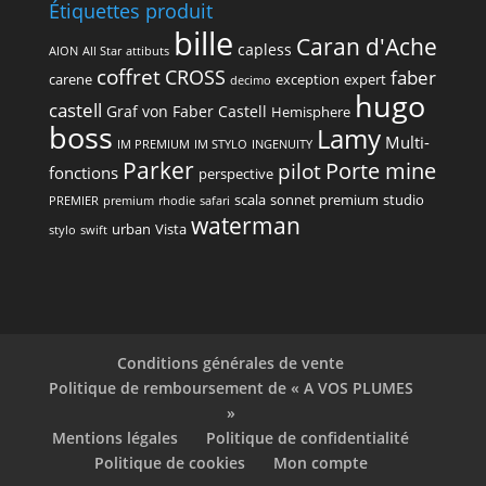
Étiquettes produit
bille
Caran d'Ache
capless
AION
All Star
attibuts
coffret
CROSS
faber
carene
exception
expert
decimo
hugo
castell
Graf von Faber Castell
Hemisphere
boss
Lamy
Multi-
IM PREMIUM
IM STYLO
INGENUITY
Parker
Porte mine
pilot
fonctions
perspective
scala
sonnet premium
studio
PREMIER
premium
rhodie
safari
waterman
urban
Vista
stylo
swift
Conditions générales de vente
Politique de remboursement de « A VOS PLUMES
»
Mentions légales
Politique de confidentialité
Politique de cookies
Mon compte