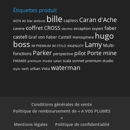
Étiquettes produit
bille
Caran d'Ache
capless
AION
All Star
attibuts
coffret
CROSS
faber
carene
exception
expert
decimo
hugo
castell
Graf von Faber Castell
Hemisphere
boss
Lamy
Multi-
IM PREMIUM
IM STYLO
INGENUITY
Parker
Porte mine
pilot
fonctions
perspective
scala
sonnet premium
studio
PREMIER
premium
rhodie
safari
waterman
urban
Vista
stylo
swift
Conditions générales de vente
Politique de remboursement de « A VOS PLUMES
»
Mentions légales
Politique de confidentialité