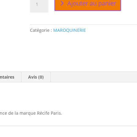
Ajouter au panier
de
ÉTUIS
POUR
1
Catégorie :
MAROQUINERIE
STYLO
CUIR
CASAMANCE
RÉCIFE
PARIS
ntaires
Avis (0)
nce de la marque Récife Paris.