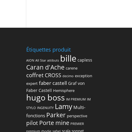
Étiquettes produit
bille
capless
AION
All Star
attibuts
Caran d'Ache
carene
coffret
CROSS
exception
decimo
faber castell
Graf von
expert
Faber Castell
Hemisphere
hugo boss
IM PREMIUM
IM
Lamy
Multi-
STYLO
INGENUITY
Parker
fonctions
perspective
Porte mine
pilot
PREMIER
scala
sonnet
premium
rhodie
safari