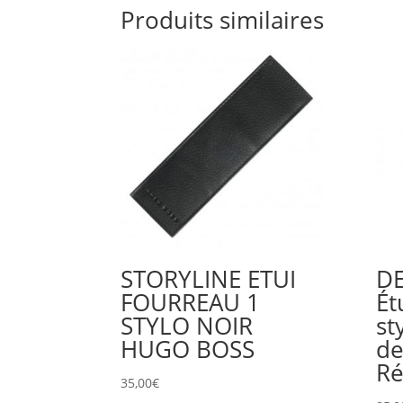
Produits similaires
STORYLINE ETUI
DE
FOURREAU 1
Ét
STYLO NOIR
st
HUGO BOSS
de
Ré
35,00
€