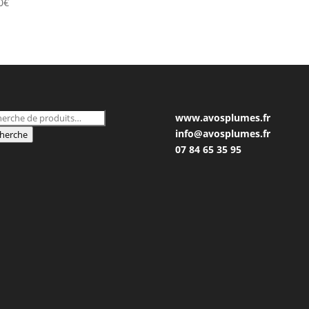
0
€
herche
www.avosplumes.fr
 :
info@avosplumes.fr
herche
07 84 65 35 95