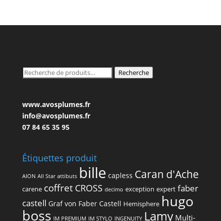
Recherche
Recherche
pour :
www.avosplumes.fr
info@avosplumes.fr
07 84 65 35 95
Étiquettes produit
bille
Caran d'Ache
capless
AION
All Star
attibuts
coffret
CROSS
faber
carene
exception
expert
decimo
hugo
castell
Graf von Faber Castell
Hemisphere
boss
Lamy
Multi-
IM PREMIUM
IM STYLO
INGENUITY