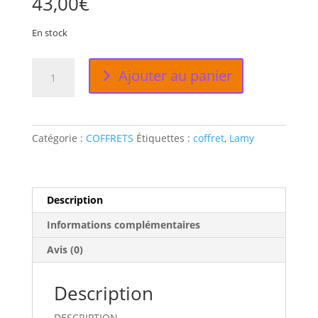
43,00
€
En stock
quantité
Ajouter au panier
de
PACK
CALLIGRAPHIE
JOY
Catégorie :
COFFRETS
Étiquettes :
coffret
,
Lamy
Description
Informations complémentaires
Avis (0)
Description
DESCRIPTION