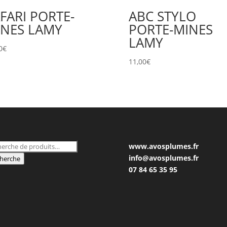
FARI PORTE-
ABC STYLO
INES LAMY
PORTE-MINES
LAMY
0
€
11,00
€
herche
www.avosplumes.fr
 :
info@avosplumes.fr
herche
07 84 65 35 95