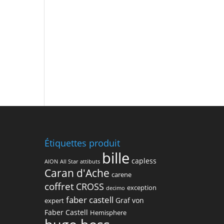
Étiquettes produit
bille
capless
AION
All Star
attibuts
Caran d'Ache
carene
coffret
CROSS
exception
decimo
faber castell
Graf von
expert
Faber Castell
Hemisphere