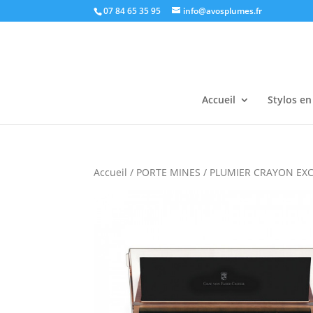
07 84 65 35 95
info@avosplumes.fr
Accueil
Stylos en
Accueil
/
PORTE MINES
/ PLUMIER CRAYON EX