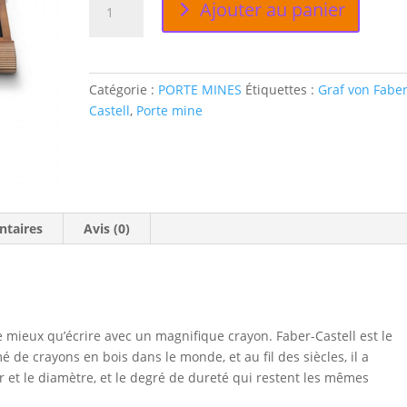
Ajouter au panier
de
PLUMIER
CRAYON
EXCELLENCE
Catégorie :
PORTE MINES
Étiquettes :
Graf von Fabe
Castell
,
Porte mine
ntaires
Avis (0)
ne mieux qu’écrire avec un magnifique crayon. Faber-Castell est le
 de crayons en bois dans le monde, et au fil des siècles, il a
r et le diamètre, et le degré de dureté qui restent les mêmes