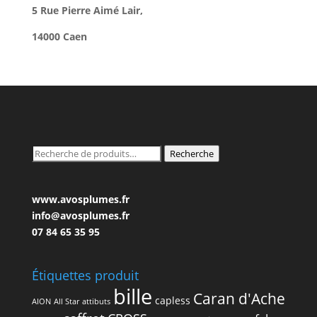
5 Rue Pierre Aimé Lair,
14000 Caen
Recherche
Recherche
pour :
www.avosplumes.fr
info@avosplumes.fr
07 84 65 35 95
Étiquettes produit
bille
Caran d'Ache
capless
AION
All Star
attibuts