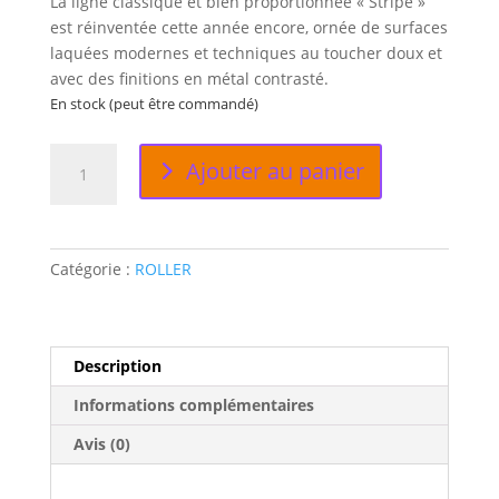
La ligne classique et bien proportionnée « Stripe »
est réinventée cette année encore, ornée de surfaces
laquées modernes et techniques au toucher doux et
avec des finitions en métal contrasté.
En stock (peut être commandé)
quantité
Ajouter au panier
de
STRIPE
SOFT
BLUE
Catégorie :
ROLLER
Description
Informations complémentaires
Avis (0)