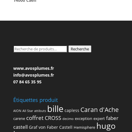
14000 Caen
Recherche
Recherche
pour :
www.avosplumes.fr
info@avosplumes.fr
07 84 65 35 95
Étiquettes produit
bille
Caran d'Ache
capless
AION
All Star
attibuts
coffret
CROSS
faber
carene
exception
expert
decimo
hugo
castell
Graf von Faber Castell
Hemisphere