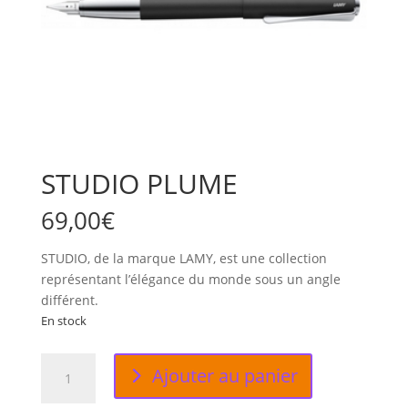
STUDIO PLUME
69,00
€
STUDIO, de la marque LAMY, est une collection
représentant l’élégance du monde sous un angle
différent.
En stock
quantité
Ajouter au panier
de
STUDIO