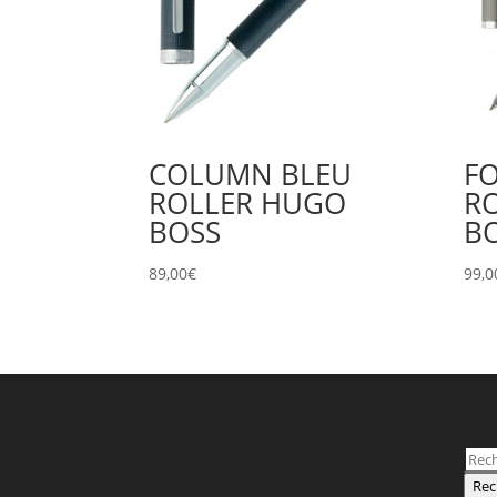
COLUMN BLEU
F
ROLLER HUGO
R
BOSS
B
89,00
€
99,0
Rec
pour
Rec