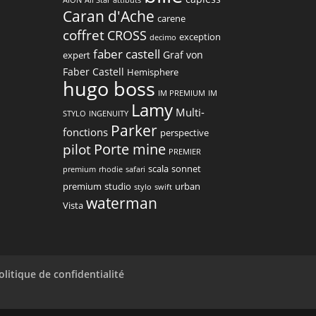
Caran d'Ache
carene
coffret
CROSS
exception
decimo
faber castell
Graf von
expert
Faber Castell
Hemisphere
hugo boss
IM PREMIUM
IM
Lamy
Multi-
STYLO
INGENUITY
Parker
fonctions
perspective
Porte mine
pilot
PREMIER
scala
sonnet
premium
rhodie
safari
premium
studio
urban
stylo
swift
waterman
Vista
olitique de confidentialité