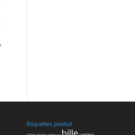
Y
Étiquettes produit
bille
capless
AION
All Star
attibuts