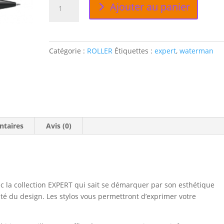
Ajouter au panier
de
EXPERT
STYLO
ROLLER
Catégorie :
ROLLER
Étiquettes :
expert
,
waterman
ntaires
Avis (0)
la collection EXPERT qui sait se démarquer par son esthétique
é du design. Les stylos vous permettront d’exprimer votre