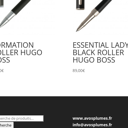
ORMATION
ESSENTIAL LAD
OLLER HUGO
BLACK ROLLER
OSS
HUGO BOSS
0
€
89,00
€
herche
www.avosplumes.fr
 :
info@avosplumes.fr
herche