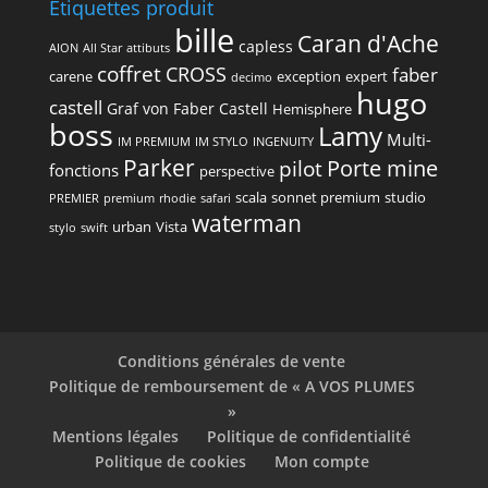
Étiquettes produit
bille
Caran d'Ache
capless
AION
All Star
attibuts
coffret
CROSS
faber
carene
exception
expert
decimo
hugo
castell
Graf von Faber Castell
Hemisphere
boss
Lamy
Multi-
IM PREMIUM
IM STYLO
INGENUITY
Parker
Porte mine
pilot
fonctions
perspective
scala
sonnet premium
studio
PREMIER
premium
rhodie
safari
waterman
urban
Vista
stylo
swift
Conditions générales de vente
Politique de remboursement de « A VOS PLUMES
»
Mentions légales
Politique de confidentialité
Politique de cookies
Mon compte