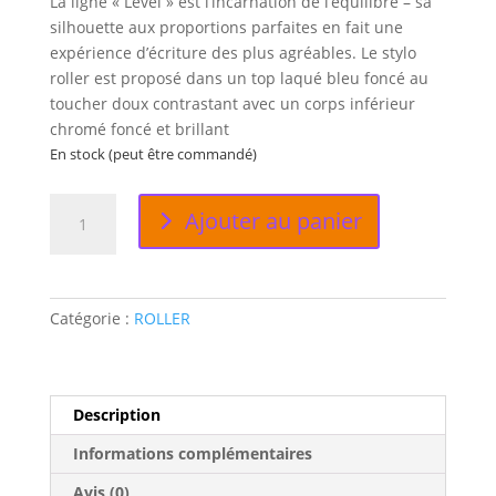
La ligne « Level » est l’incarnation de l’équilibre – sa
silhouette aux proportions parfaites en fait une
expérience d’écriture des plus agréables. Le stylo
roller est proposé dans un top laqué bleu foncé au
toucher doux contrastant avec un corps inférieur
chromé foncé et brillant
En stock (peut être commandé)
quantité
Ajouter au panier
de
LEVEL
SOFT
BLUE
Catégorie :
ROLLER
Description
Informations complémentaires
Avis (0)